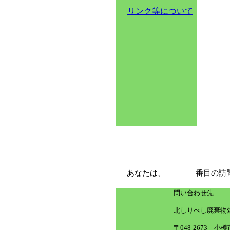
リンク等について
あなたは、
番目の訪
問い合わせ先
北しりべし廃棄物
〒
048-2673
小樽市