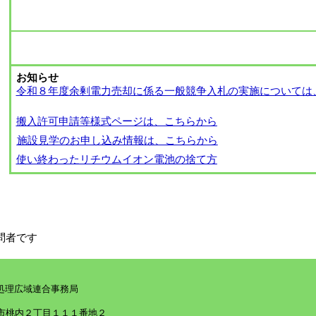
お知らせ
令和８年度余剰電力売却に係る一般競争入札の実施については
搬入許可申請等様式ページは、こちらから
施設見学のお申し込み情報は、こちらから
使い終わったリチウムイオン電池の捨て方
問者です
処理広域連合事務局
桃内２丁目１１１番地２